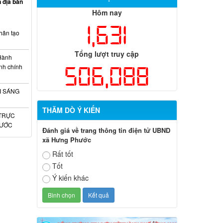
 địa bàn
Hôm nay
1,631
hân tạo
Tổng lượt truy cập
 Hành
506,088
ành chính
I SÁNG
THĂM DÒ Ý KIẾN
TRỰC
HƯỚC
Đánh giá về trang thông tin điện tử UBND
xã Hưng Phước
Rất tốt
Tốt
Ý kiến khác