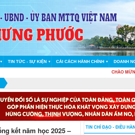
TIN TỨC - SỰ KIỆN
CẢI CÁCH HÀNH CHÍNH
DOANH N
▼
▼
▼
CHÀO MỪNG ĐỒNG NA
TIN CHỈ ĐẠO - ĐIỀU HÀ
ng kết năm học 2025 –