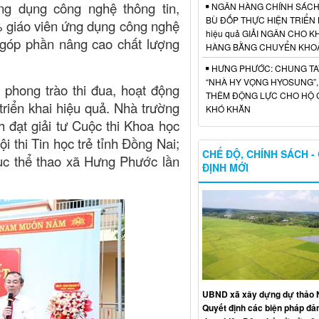
g dụng công nghệ thông tin,
NGÂN HÀNG CHÍNH SÁCH 
BÙ ĐỐP THỰC HIỆN TRIỂN 
% giáo viên ứng dụng công nghệ
hiệu quả GIẢI NGÂN CHO 
, góp phần nâng cao chất lượng
HÀNG BẰNG CHUYỂN KHO
HƯNG PHƯỚC: CHUNG TA
“NHÀ HY VỌNG HYOSUNG”,
 phong trào thi đua, hoạt động
THÊM ĐỘNG LỰC CHO HỘ G
triển khai hiệu quả. Nhà trường
KHÓ KHĂN
h đạt giải tư Cuộc thi Khoa học
Hội thi Tin học trẻ tỉnh Đồng Nai;
CHẾ ĐỘ, CHÍNH SÁCH -
dục thể thao xã Hưng Phước lần
ĐỊNH MỚI
UBND xã xây dựng dự thảo N
Quyết định các biện pháp đ