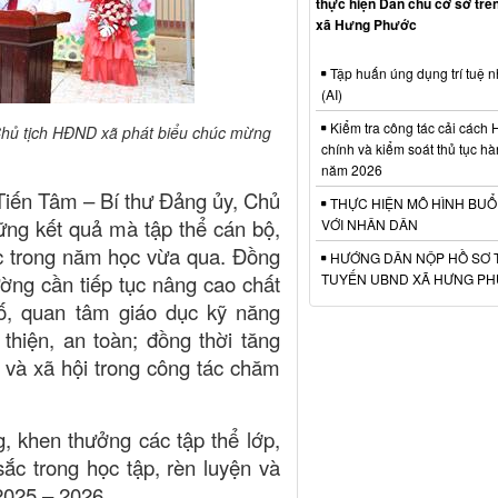
thực hiện Dân chủ cở sở trên
xã Hưng Phước
Tập huấn úng dụng trí tuệ n
(AI)
Kiểm tra công tác cải cách
Chủ tịch HĐND xã phát biểu chúc mừng
chính và kiểm soát thủ tục h
năm 2026
h Tiến Tâm – Bí thư Đảng ủy, Chủ
THỰC HIỆN MÔ HÌNH BUỔ
ng kết quả mà tập thể cán bộ,
VỚI NHÂN DÂN
ợc trong năm học vừa qua. Đồng
HƯỚNG DÂN NỘP HỒ SƠ 
ường cần tiếp tục nâng cao chất
TUYẾN UBND XÃ HƯNG P
ố, quan tâm giáo dục kỹ năng
thiện, an toàn; đồng thời tăng
 và xã hội trong công tác chăm
, khen thưởng các tập thể lớp,
sắc trong học tập, rèn luyện và
2025 – 2026.