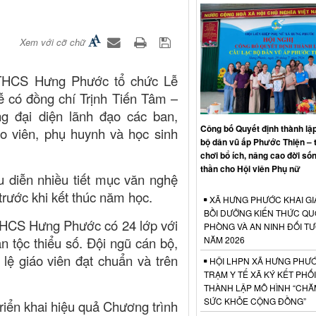
Xem với cỡ chữ
-THCS Hưng Phước tổ chức Lễ
ễ có đồng chí Trịnh Tiến Tâm –
g đại diện lãnh đạo các ban,
Công bố Quyết định thành lập
o viên, phụ huynh và học sinh
bộ dân vũ ấp Phước Thiện – 
chơi bổ ích, nâng cao đời sốn
thần cho Hội viên Phụ nữ
ểu diễn nhiều tiết mục văn nghệ
 trước khi kết thúc năm học.
XÃ HƯNG PHƯỚC KHAI GI
BỒI DƯỠNG KIẾN THỨC Q
HCS Hưng Phước có 24 lớp với
PHÒNG VÀ AN NINH ĐỐI T
n tộc thiểu số. Đội ngũ cán bộ,
NĂM 2026
 lệ giáo viên đạt chuẩn và trên
HỘI LHPN XÃ HƯNG PHƯỚ
TRẠM Y TẾ XÃ KÝ KẾT PHỐ
THÀNH LẬP MÔ HÌNH “CHĂ
SỨC KHỎE CỘNG ĐỒNG”
riển khai hiệu quả Chương trình