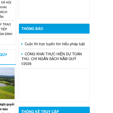
tuổi thực hiện nghĩa vụ quân sự năm
XÃ HỘI
2027
KHAI
KHÁCH
Về việc Công khai thực hiện dự toán
ẢN
Thu – Chi ngân sách 6 tháng đầu năm
Y TRAO
2026
THÔNG BÁO
 TIẾP
IA ĐÌNH
Cuộc thi trực tuyến tìm hiểu pháp luật
CÔNG KHAI THỰC HIỆN DỰ TOÁN
THU- CHI NGÂN SÁCH NĂM QUÝ
 QUY
I/2026
ghị quyết
ảm bảo
THỐNG KÊ TRUY CẬP