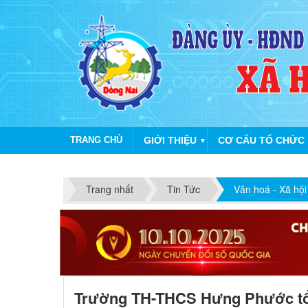
TRANG CHỦ
GIỚI THIỆU
CƠ CẤU TỔ CHỨC
▼
Trang nhất
Tin Tức
Văn hoá - Xã hội
Trường TH-THCS Hưng Phước tổ