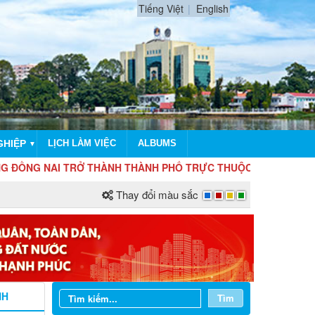
Tiếng Việt
English
GHIỆP
LỊCH LÀM VIỆC
ALBUMS
▼
I TRỞ THÀNH THÀNH PHỐ TRỰC THUỘC TRUNG ƯƠNG
Thay đổi màu sắc
NH
Tìm