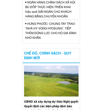
NGÂN HÀNG CHÍNH SÁCH XÃ HỘI
BÙ ĐỐP THỰC HIỆN TRIỂN KHAI
hiệu quả GIẢI NGÂN CHO KHÁCH
HÀNG BẰNG CHUYỂN KHOẢN
HƯNG PHƯỚC: CHUNG TAY TRAO
“NHÀ HY VỌNG HYOSUNG”, TIẾP
THÊM ĐỘNG LỰC CHO HỘ GIA ĐÌNH
KHÓ KHĂN
CHẾ ĐỘ, CHÍNH SÁCH - QUY
ĐỊNH MỚI
UBND xã xây dựng dự thảo Nghị quyết
Quyết định các biện pháp đảm bảo