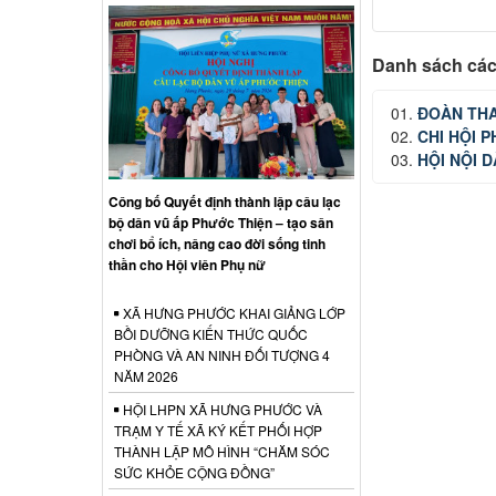
Danh sách các
ĐOÀN THA
CHI HỘI 
HỘI NỘI 
Công bố Quyết định thành lập câu lạc
bộ dân vũ ấp Phước Thiện – tạo sân
chơi bổ ích, nâng cao đời sống tinh
thần cho Hội viên Phụ nữ
XÃ HƯNG PHƯỚC KHAI GIẢNG LỚP
BỒI DƯỠNG KIẾN THỨC QUỐC
PHÒNG VÀ AN NINH ĐỐI TƯỢNG 4
NĂM 2026
HỘI LHPN XÃ HƯNG PHƯỚC VÀ
TRẠM Y TẾ XÃ KÝ KẾT PHỐI HỢP
THÀNH LẬP MÔ HÌNH “CHĂM SÓC
SỨC KHỎE CỘNG ĐỒNG”