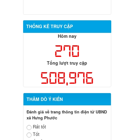
THỐNG KÊ TRUY CẬP
Hôm nay
270
Tổng lượt truy cập
508,976
THĂM DÒ Ý KIẾN
Đánh giá về trang thông tin điện tử UBND
xã Hưng Phước
Rất tốt
Tốt