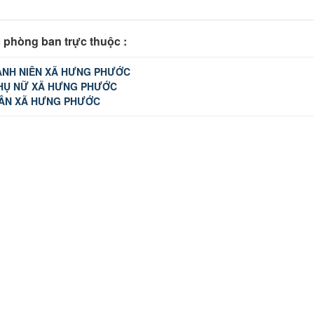
 phòng ban trực thuộc :
NH NIÊN XÃ HƯNG PHƯỚC
PHỤ NỮ XÃ HƯNG PHƯỚC
DÂN XÃ HƯNG PHƯỚC