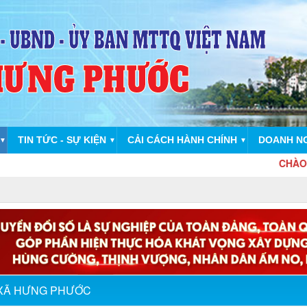
TIN TỨC - SỰ KIỆN
CẢI CÁCH HÀNH CHÍNH
DOANH N
▼
▼
▼
CHÀO MỪNG 
XÃ HƯNG PHƯỚC