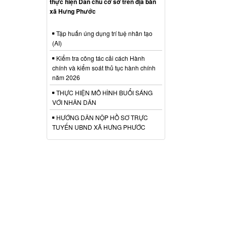
thực hiện Dân chủ cở sở trên địa bàn
xã Hưng Phước
Tập huấn úng dụng trí tuệ nhân tạo
(AI)
Kiểm tra công tác cải cách Hành
chính và kiểm soát thủ tục hành chính
năm 2026
THỰC HIỆN MÔ HÌNH BUỔI SÁNG
VỚI NHÂN DÂN
HƯỚNG DÂN NỘP HỒ SƠ TRỰC
TUYẾN UBND XÃ HƯNG PHƯỚC