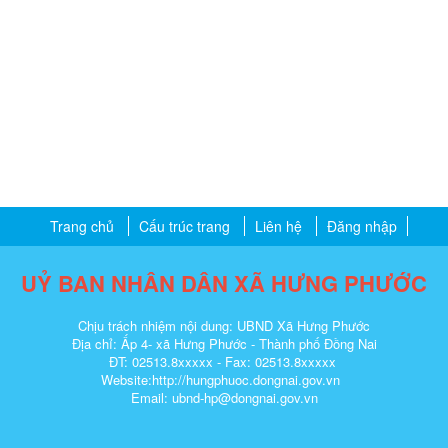
Trang chủ
Cấu trúc trang
Liên hệ
Đăng nhập
UỶ BAN NHÂN DÂN XÃ HƯNG PHƯỚC
Chịu trách nhiệm nội dung: UBND Xã Hưng Phước
Địa chỉ: Ấp 4- xã Hưng Phước - Thành phố Đồng Nai
ĐT: 02513.8xxxxx - Fax: 02513.8xxxxx
Website:http://
hungphuoc.dongnai.gov.vn
Email: ubnd-hp@dongnai.gov.vn​