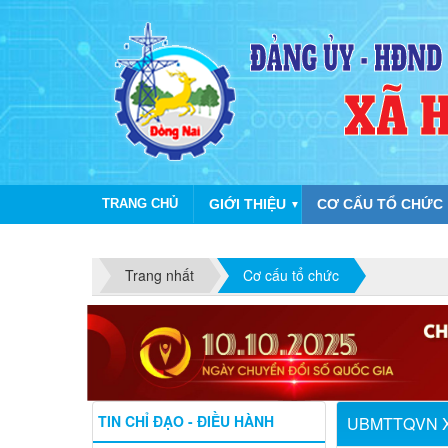
TRANG CHỦ
GIỚI THIỆU
CƠ CẤU TỔ CHỨC
▼
Trang nhất
Cơ cấu tổ chức
TIN CHỈ ĐẠO - ĐIỀU HÀNH
UBMTTQVN 