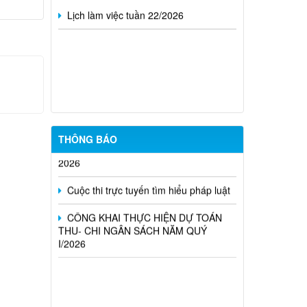
Lịch làm việc tuần 22/2026
Thông báo V/v nộp giấy xác nhận
đang học của công dân nam trong độ
tuổi thực hiện nghĩa vụ quân sự năm
2027
Về việc Công khai thực hiện dự toán
Thu – Chi ngân sách 6 tháng đầu năm
THÔNG BÁO
2026
Cuộc thi trực tuyến tìm hiểu pháp luật
CÔNG KHAI THỰC HIỆN DỰ TOÁN
THU- CHI NGÂN SÁCH NĂM QUÝ
I/2026