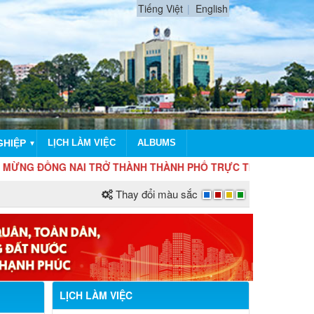
Tiếng Việt
English
GHIỆP
LỊCH LÀM VIỆC
ALBUMS
▼
ĐỒNG NAI TRỞ THÀNH THÀNH PHỐ TRỰC THUỘC TRUNG ƯƠNG
Thay đổi màu sắc
LỊCH LÀM VIỆC
Lịch làm việc tuần 28