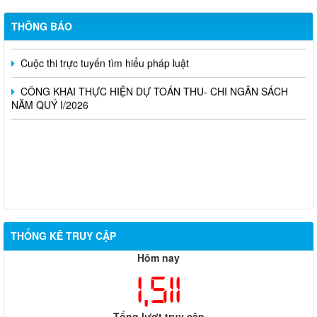
Về việc Công khai thực hiện dự toán Thu – Chi ngân sách 6
THÔNG BÁO
tháng đầu năm 2026
Cuộc thi trực tuyến tìm hiểu pháp luật
CÔNG KHAI THỰC HIỆN DỰ TOÁN THU- CHI NGÂN SÁCH
NĂM QUÝ I/2026
THỐNG KÊ TRUY CẬP
Hôm nay
1,511
Tổng lượt truy cập