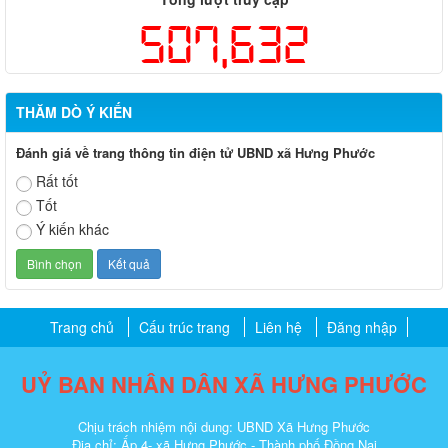
507,632
THĂM DÒ Ý KIẾN
Đánh giá về trang thông tin điện tử UBND xã Hưng Phước
Rất tốt
Tốt
Ý kiến khác
Trang chủ
Cấu trúc trang
Liên hệ
Đăng nhập
UỶ BAN NHÂN DÂN XÃ HƯNG PHƯỚC
Chịu trách nhiệm nội dung: UBND Xã Hưng Phước
Địa chỉ: Ấp 4- xã Hưng Phước - Thành phố Đồng Nai