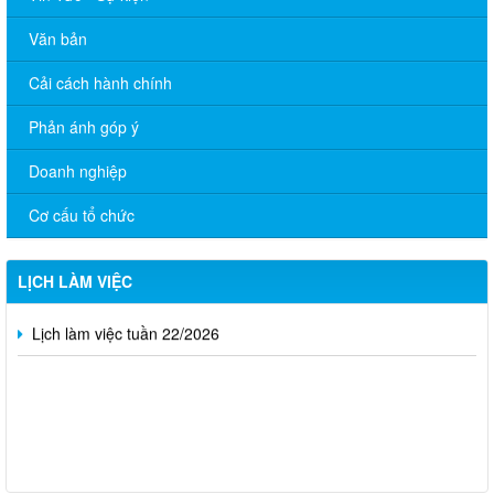
Văn bản
Cải cách hành chính
Phản ánh góp ý
Doanh nghiệp
Cơ cấu tổ chức
LỊCH LÀM VIỆC
Lịch làm việc tuần 28
Lịch làm việc tuần 22/2026
Thông báo V/v nộp giấy xác nhận đang học của công dân nam
trong độ tuổi thực hiện nghĩa vụ quân sự năm 2027