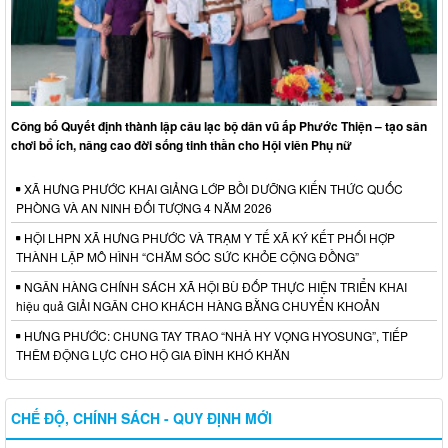
Công bố Quyết định thành lập câu lạc bộ dân vũ ấp Phước Thiện – tạo sân
chơi bổ ích, nâng cao đời sống tinh thần cho Hội viên Phụ nữ
XÃ HƯNG PHƯỚC KHAI GIẢNG LỚP BỒI DƯỠNG KIẾN THỨC QUỐC
PHÒNG VÀ AN NINH ĐỐI TƯỢNG 4 NĂM 2026
HỘI LHPN XÃ HƯNG PHƯỚC VÀ TRẠM Y TẾ XÃ KÝ KẾT PHỐI HỢP
THÀNH LẬP MÔ HÌNH “CHĂM SÓC SỨC KHỎE CỘNG ĐỒNG”
NGÂN HÀNG CHÍNH SÁCH XÃ HỘI BÙ ĐỐP THỰC HIỆN TRIỂN KHAI
hiệu quả GIẢI NGÂN CHO KHÁCH HÀNG BẰNG CHUYỂN KHOẢN
HƯNG PHƯỚC: CHUNG TAY TRAO “NHÀ HY VỌNG HYOSUNG”, TIẾP
THÊM ĐỘNG LỰC CHO HỘ GIA ĐÌNH KHÓ KHĂN
CHẾ ĐỘ, CHÍNH SÁCH - QUY ĐỊNH MỚI