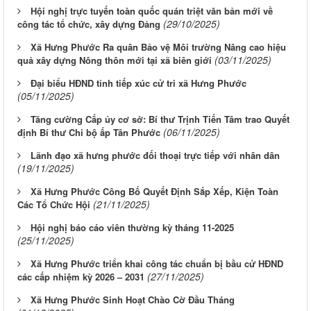
Hội nghị trực tuyến toàn quốc quán triệt văn bản mới về
(29/10/2025)
công tác tổ chức, xây dựng Đảng
Xã Hưng Phước Ra quân Bảo vệ Môi trường Nâng cao hiệu
(03/11/2025)
quả xây dựng Nông thôn mới tại xã biên giới
Đại biểu HĐND tỉnh tiếp xúc cử tri xã Hưng Phước
(05/11/2025)
Tăng cường Cấp ủy cơ sở: Bí thư Trịnh Tiến Tâm trao Quyết
(06/11/2025)
định Bí thư Chi bộ ấp Tân Phước
Lãnh đạo xã hưng phước đối thoại trực tiếp với nhân dân
(19/11/2025)
Xã Hưng Phước Công Bố Quyết Định Sắp Xếp, Kiện Toàn
(21/11/2025)
Các Tổ Chức Hội
Hội nghị báo cáo viên thường kỳ tháng 11-2025
(25/11/2025)
Xã Hưng Phước triển khai công tác chuẩn bị bầu cử HĐND
(27/11/2025)
các cấp nhiệm kỳ 2026 – 2031
Xã Hưng Phước Sinh Hoạt Chào Cờ Đầu Tháng