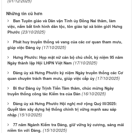
(01/12/2025)
Những tin cũ hơn
Ban Tuyên giáo và Dân vận Tỉnh ủy Đồng Nai thăm, làm
việc, nắm bắt tình hình dân tộc, tôn giáo tại xã biên giới Hưng
(23/10/2025)
Phước
Phát huy truyền thống vẻ vang của các cơ quan tham mưu,
(17/10/2025)
giúp việc Đảng ủy
Hưng Phước: Họp mặt nữ cán bộ chủ chốt, kỷ niệm 95 năm
(17/10/2025)
Ngày thành lập Hội LHPN Việt Nam
Đảng ủy xã Hưng Phước kỷ niệm Ngày truyền thống các Cơ
(17/10/2025)
quan chuyên trách tham mưu, giúp việc cấp ủy
Bí thư Đảng ủy Trịnh Tiến Tâm thăm, chúc mừng Ngày
(16/10/2025)
truyền thống công tác Kiểm tra của Đản
Đảng ủy xã Hưng Phước Hội nghị mở rộng Quý III/2025:
Quyết tâm xây dựng hệ thống chính trị vững mạnh sau sáp
(15/10/2025)
nhập
77 năm Ngành Kiểm tra Đảng, giữ vững kỷ cương, sáng mãi
(15/10/2025)
niềm tin với Đảng.