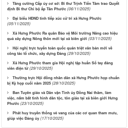
Tăng cường Cấp ủy cơ sở: Bí thư Trịnh Tiến Tâm trao Quyết
(06/11/2025)
định Bí thư Chi bộ ấp Tân Phước
Đại biểu HĐND tỉnh tiếp xúc cử tri xã Hưng Phước
(05/11/2025)
Xã Hưng Phước Ra quân Bảo vệ Môi trường Nâng cao hiệu
(03/11/2025)
quả xây dựng Nông thôn mới tại xã biên giới
Hội nghị trực tuyến toàn quốc quán triệt văn bản mới về
(29/10/2025)
công tác tổ chức, xây dựng Đảng
Xã Hưng Phước tham gia Hội nghị tập huấn Sổ tay đảng
(29/10/2025)
viên điện tử
Thường trực Hội đồng nhân dân xã Hưng Phước họp chuẩn
(28/10/2025)
bị Kỳ họp cuối năm 2025
Ban Tuyên giáo và Dân vận Tỉnh ủy Đồng Nai thăm, làm
việc, nắm bắt tình hình dân tộc, tôn giáo tại xã biên giới Hưng
(23/10/2025)
Phước
Phát huy truyền thống vẻ vang của các cơ quan tham mưu,
(17/10/2025)
giúp việc Đảng ủy