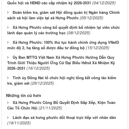
(04/12/2025)
Quốc hội và HĐND các cấp nhiệm kỳ 2026-2031
Đoàn kiểm tra, giám sát Hội đồng quản trị Ngân hàng Chính
(05/12/2025)
sách xã hội làm việc tại xã Hưng Phước
Xã Hưng Phước công bố quyết định bổ nhiệm lại viên chức
(08/12/2025)
lãnh đạo quản lý các trường học
Xã Hưng Phước: 100% thủ tục hành chính ứng dụng VNeID
(15/12/2025)
mức độ 2, hạ tầng số được đầu tư đồng bộ
Ủy Ban MTTQ Việt Nam Xã Hưng Phước Hướng Dẫn Quy
Trình Giới Thiệu Người Ứng Cử Đại Biểu Hđnd Xã Nhiệm Kỳ
(16/12/2025)
2026–2031
Tỉnh ủy Đồng Nai tổ chức hội nghị tổng kết công tác kiểm
(29/12/2025)
tra, giám sát
Những tin cũ hơn
Xã Hưng Phước Công Bố Quyết Định Sắp Xếp, Kiện Toàn
(21/11/2025)
Các Tổ Chức Hội
Lãnh đạo xã hưng phước đối thoại trực tiếp với nhân dân
(19/11/2025)