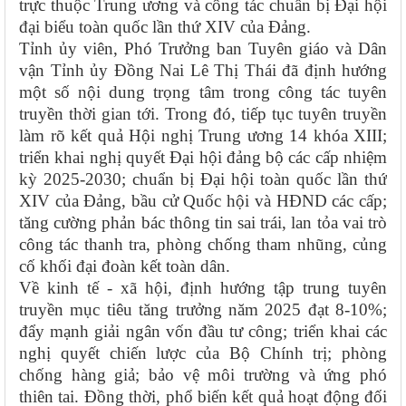
trực thuộc Trung ương và công tác chuẩn bị Đại hội
đại biểu toàn quốc lần thứ XIV của Đảng.
Tỉnh ủy viên, Phó Trưởng ban Tuyên giáo và Dân
vận Tỉnh ủy Đồng Nai Lê Thị Thái đã định hướng
một số nội dung trọng tâm trong công tác tuyên
truyền thời gian tới. Trong đó, tiếp tục tuyên truyền
làm rõ kết quả Hội nghị Trung ương 14 khóa XIII;
triển khai nghị quyết Đại hội đảng bộ các cấp nhiệm
kỳ 2025-2030; chuẩn bị Đại hội toàn quốc lần thứ
XIV của Đảng, bầu cử Quốc hội và HĐND các cấp;
tăng cường phản bác thông tin sai trái, lan tỏa vai trò
công tác thanh tra, phòng chống tham nhũng, củng
cố khối đại đoàn kết toàn dân.
Về kinh tế - xã hội, định hướng tập trung tuyên
truyền mục tiêu tăng trưởng năm 2025 đạt 8-10%;
đẩy mạnh giải ngân vốn đầu tư công; triển khai các
nghị quyết chiến lược của Bộ Chính trị; phòng
chống hàng giả; bảo vệ môi trường và ứng phó
thiên tai. Đồng thời, phổ biến kết quả hoạt động đối