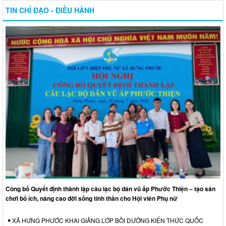
TIN CHỈ ĐẠO - ĐIỀU HÀNH
Công bố Quyết định thành lập câu lạc bộ dân vũ ấp Phước Thiện – tạo sân
chơi bổ ích, nâng cao đời sống tinh thần cho Hội viên Phụ nữ
XÃ HƯNG PHƯỚC KHAI GIẢNG LỚP BỒI DƯỠNG KIẾN THỨC QUỐC