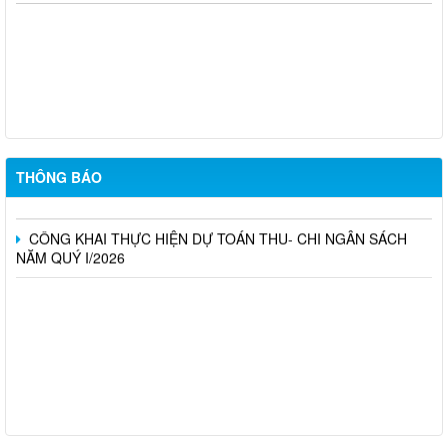
Thông báo V/v nộp giấy xác nhận đang học của công dân nam
trong độ tuổi thực hiện nghĩa vụ quân sự năm 2027
Về việc Công khai thực hiện dự toán Thu – Chi ngân sách 6
tháng đầu năm 2026
THÔNG BÁO
Cuộc thi trực tuyến tìm hiểu pháp luật
CÔNG KHAI THỰC HIỆN DỰ TOÁN THU- CHI NGÂN SÁCH
NĂM QUÝ I/2026