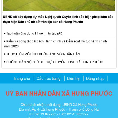
UBND xã xây dựng dự thảo Nghị quyết Quyết định các biện pháp đảm bảo
thực hiện Dân chủ cở sở trên địa bàn xã Hưng Phước
Tập huấn úng dụng trí tuệ nhân tạo (AI)
Kiểm tra công tác cải cách Hành chính và kiểm soát thủ tục hành chính
năm 2026
THỰC HIỆN MÔ HÌNH BUỔI SÁNG VỚI NHÂN DÂN
HƯỚNG DÂN NỘP HỒ SƠ TRỰC TUYẾN UBND XÃ HƯNG PHƯỚC
Trang chủ
Cấu trúc trang
Liên hệ
Đăng nhập
UỶ BAN NHÂN DÂN XÃ HƯNG PHƯỚC
Chịu trách nhiệm nội dung: UBND Xã Hưng Phước
Địa chỉ: Ấp 4- xã Hưng Phước - Thành phố Đồng Nai
ĐT: 02513.8xxxxx - Fax: 02513.8xxxxx