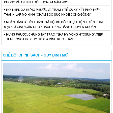
PHÒNG VÀ AN NINH ĐỐI TƯỢNG 4 NĂM 2026
HỘI LHPN XÃ HƯNG PHƯỚC VÀ TRẠM Y TẾ XÃ KÝ KẾT PHỐI HỢP
THÀNH LẬP MÔ HÌNH “CHĂM SÓC SỨC KHỎE CỘNG ĐỒNG”
NGÂN HÀNG CHÍNH SÁCH XÃ HỘI BÙ ĐỐP THỰC HIỆN TRIỂN KHAI
hiệu quả GIẢI NGÂN CHO KHÁCH HÀNG BẰNG CHUYỂN KHOẢN
HƯNG PHƯỚC: CHUNG TAY TRAO “NHÀ HY VỌNG HYOSUNG”, TIẾP
THÊM ĐỘNG LỰC CHO HỘ GIA ĐÌNH KHÓ KHĂN
CHẾ ĐỘ, CHÍNH SÁCH - QUY ĐỊNH MỚI