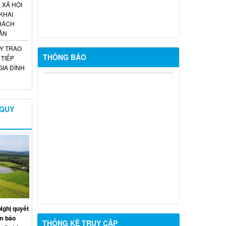
XÃ HỘI
KHAI
KHÁCH
ẢN
Y TRAO
THÔNG BÁO
 TIẾP
IA ĐÌNH
Thông báo V/v nộp giấy xác nhận
đang học của công dân nam trong độ
tuổi thực hiện nghĩa vụ quân sự năm
2027
 QUY
Về việc Công khai thực hiện dự toán
Thu – Chi ngân sách 6 tháng đầu năm
2026
Cuộc thi trực tuyến tìm hiểu pháp luật
CÔNG KHAI THỰC HIỆN DỰ TOÁN
THU- CHI NGÂN SÁCH NĂM QUÝ
I/2026
ghị quyết
ảm bảo
THỐNG KÊ TRUY CẬP