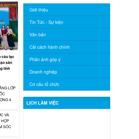
Giới thiệu
Tin Tức - Sự kiện
Văn bản
Cải cách hành chính
 câu lạc
Phản ánh góp ý
tạo sân
g tinh
Doanh nghiệp
Cơ cấu tổ chức
ẢNG LỚP
UỐC
ƯỢNG 4
LỊCH LÀM VIỆC
C VÀ
Lịch làm việc tuần 28
I HỢP
M SÓC
Lịch làm việc tuần 22/2026