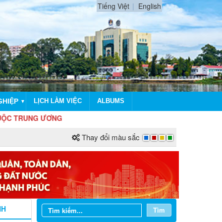
Tiếng Việt
English
GHIỆP
LỊCH LÀM VIỆC
ALBUMS
▼
NG ƯƠNG
Thay đổi màu sắc
NH
Tìm