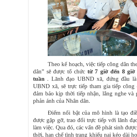
T
heo kế hoạch, việc tiếp công dân t
dân” sẽ được tổ chức
từ 7 giờ đến 8 giờ
tuần
. Lãnh đạo UBND xã, đứng đầu là 
UBND xã, sẽ trực tiếp tham gia tiếp công 
đảm bảo kịp thời tiếp nhận, lắng nghe và g
phản ánh của Nhân dân.
Điểm nổi bật của mô hình là tạo đi
được gặp gỡ, trao đổi trực tiếp với lãnh 
làm việc. Qua đó, các vấn đề phát sinh đượ
thời, hạn chế tình trạng khiếu nại kéo dài h