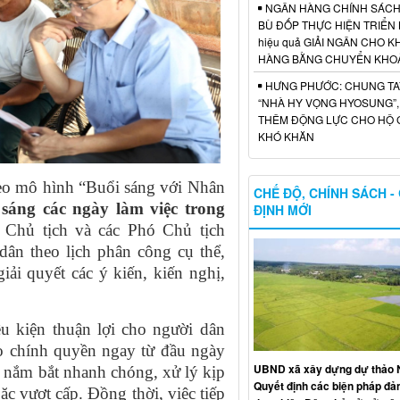
NGÂN HÀNG CHÍNH SÁCH 
BÙ ĐỐP THỰC HIỆN TRIỂN 
hiệu quả GIẢI NGÂN CHO 
HÀNG BẰNG CHUYỂN KHO
HƯNG PHƯỚC: CHUNG TA
“NHÀ HY VỌNG HYOSUNG”,
THÊM ĐỘNG LỰC CHO HỘ G
KHÓ KHĂN
heo mô hình “Buổi sáng với Nhân
CHẾ ĐỘ, CHÍNH SÁCH -
 sáng các ngày làm việc trong
ĐỊNH MỚI
Chủ tịch và các Phó Chủ tịch
dân theo lịch phân công cụ thể,
iải quyết các ý kiến, kiến nghị,
ều kiện thuận lợi cho người dân
đạo chính quyền ngay từ đầu ngày
UBND xã xây dựng dự thảo N
c nắm bắt nhanh chóng, xử lý kịp
Quyết định các biện pháp đ
oặc vượt cấp. Đồng thời, việc tiếp