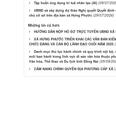
(09/07/202
Tập huấn úng dụng trí tuệ nhân tạo (AI)
UBND xã xây dựng dự thảo Nghị quyết Quyết định 
(29/07/2026)
chủ cở sở trên địa bàn xã Hưng Phước
Những tin cũ hơn
HƯỚNG DÂN NỘP HỒ SƠ TRỰC TUYẾN UBND XÃ
XÃ HƯNG PHƯỚC TRIỂN KHAI CÁC VĂN BẢN KIỂ
CHỨC ĐẢNG VÀ CÁN BỘ LÃNH ĐẠO CUỐI NĂM 2025
Danh mục thủ tục hành chính và quy trình nội bộ, đ
mới ban hành trong lĩnh vực di sản văn hóa thuộc p
(05/09/20
Văn hóa, Thể thao và Du lịch tỉnh Đồng Nai
(
CẨM NANG CHÍNH QUYỀN ĐỊA PHƯƠNG CẤP XÃ