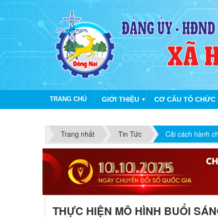
TRANG CHỦ
GIỚI THIỆU
CƠ CẤU TỔ CHỨC
▼
CHÀ
Trang nhất
Tin Tức
Cải cách hành c
THỰC HIỆN MÔ HÌNH BUỔI SÁN