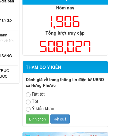
 địa bàn
Hôm nay
1,906
hân tạo
Tổng lượt truy cập
 Hành
508,027
ành chính
I SÁNG
THĂM DÒ Ý KIẾN
TRỰC
HƯỚC
Đánh giá về trang thông tin điện tử UBND
xã Hưng Phước
Rất tốt
Tốt
Ý kiến khác