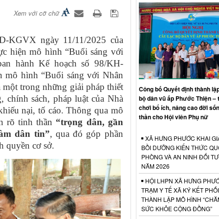
Xem với cỡ chữ
D-KGVX ngày 11/11/2025 của
hực hiện mô hình “Buổi sáng với
an hành Kế hoạch số 98/KH-
n mô hình “Buổi sáng với Nhân
 một trong những giải pháp thiết
Công bố Quyết định thành lập
, chính sách, pháp luật của Nhà
bộ dân vũ ấp Phước Thiện – 
chơi bổ ích, nâng cao đời sốn
 khiếu nại, tố cáo. Thông qua mô
thần cho Hội viên Phụ nữ
n rõ tinh thần
“trọng dân, gần
làm dân tin”
, qua đó góp phần
XÃ HƯNG PHƯỚC KHAI GI
h quyền cơ sở.
BỒI DƯỠNG KIẾN THỨC Q
PHÒNG VÀ AN NINH ĐỐI T
NĂM 2026
HỘI LHPN XÃ HƯNG PHƯỚ
TRẠM Y TẾ XÃ KÝ KẾT PHỐ
THÀNH LẬP MÔ HÌNH “CHĂ
SỨC KHỎE CỘNG ĐỒNG”