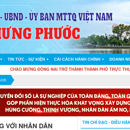
TIN TỨC - SỰ KIỆN
CẢI CÁCH HÀNH CHÍNH
DOANH N
▼
▼
▼
O MỪNG ĐỒNG NAI TRỞ THÀNH THÀNH PHỐ TRỰC THUỘC TRU
hính
TIN CHỈ ĐẠO - ĐIỀU HÀ
G VỚI NHÂN DÂN