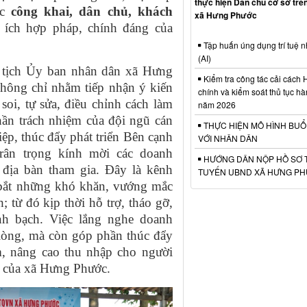
thực hiện Dân chủ cở sở trên
ắc
công khai, dân chủ, khách
xã Hưng Phước
 ích hợp pháp, chính đáng của
Tập huấn úng dụng trí tuệ n
(AI)
tịch Ủy ban nhân dân xã Hưng
Kiểm tra công tác cải cách
 không chỉ nhằm tiếp nhận ý kiến
chính và kiểm soát thủ tục h
soi, tự sửa, điều chỉnh cách làm
năm 2026
hần trách nhiệm của đội ngũ cán
THỰC HIỆN MÔ HÌNH BUỔ
p, thúc đẩy phát triển Bên cạnh
VỚI NHÂN DÂN
trân trọng kính mời các doanh
HƯỚNG DÂN NỘP HỒ SƠ 
 địa bàn tham gia. Đây là kênh
TUYẾN UBND XÃ HƯNG P
 bắt những khó khăn, vướng mắc
; từ đó kịp thời hỗ trợ, tháo gỡ,
nh bạch. Việc lắng nghe doanh
i lòng, mà còn góp phần thúc đẩy
àm, nâng cao thu nhập cho người
g của xã Hưng Phước.